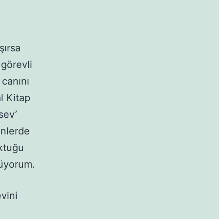
şırsa
 görevli
 canını
l Kitap
sev’
ünlerde
rktuğu
lüyorum.
vini