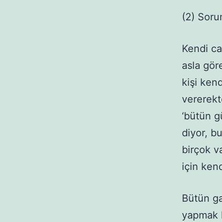
(2) Soru
Kendi ca
asla gör
kişi ken
vererekt
‘bütün g
diyor, b
birçok v
için ken
Bütün ga
yapmak l