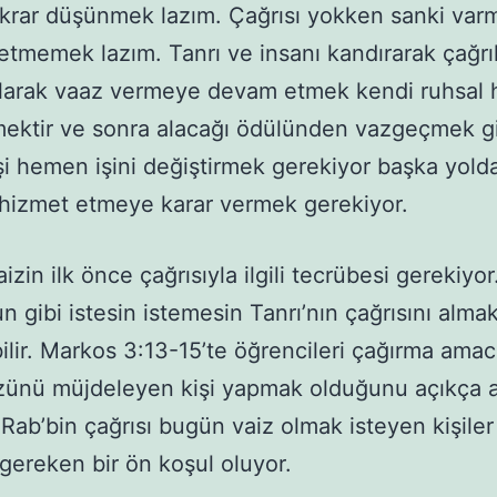
krar düşünmek lazım. Çağrısı yokken sanki varm
etmemek lazım. Tanrı ve insanı kandırarak çağr
 olarak vaaz vermeye devam etmek kendi ruhsal 
ktir ve sonra alacağı ödülünden vazgeçmek gib
şi hemen işini değiştirmek gerekiyor başka yold
 hizmet etmeye karar vermek gerekiyor.
izin ilk önce çağrısıyla ilgili tecrübesi gerekiyo
n gibi istesin istemesin Tanrı’nın çağrısını alma
bilir. Markos 3:13-15’te öğrencileri çağırma amac
zünü müjdeleyen kişi yapmak olduğunu açıkça an
Rab’bin çağrısı bugün vaiz olmak isteyen kişiler
gereken bir ön koşul oluyor.