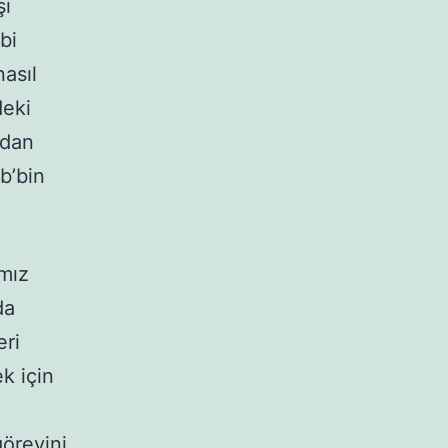
şi
bi
nasıl
deki
ndan
b’bin
ımız
da
ri
k için
görevini