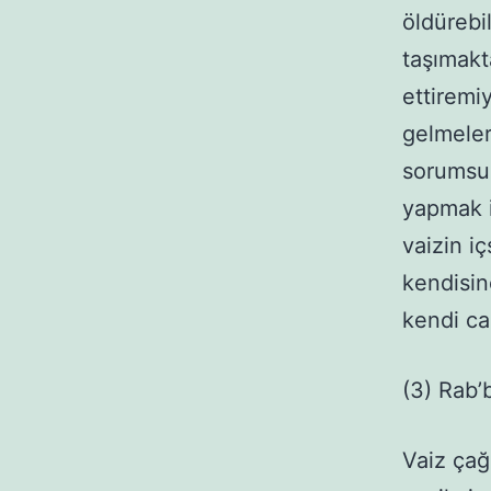
öldürebi
taşımakt
ettiremi
gelmeler
sorumsuz
yapmak i
vaizin i
kendisin
kendi ca
(3) Rab’b
Vaiz çağr