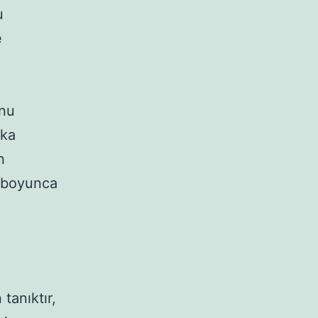
u
e
unu
şka
n
t boyunca
tanıktır,