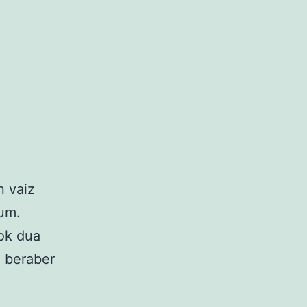
n vaiz
rum.
çok dua
a beraber