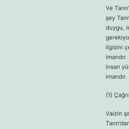
Ve Tanrı
şey Tanr
duygu, i
gerekiyor
ilgisini
imandır. 
insan yü
imandır. 
(1) Çağrı
Vaizin ş
Tanrı’da