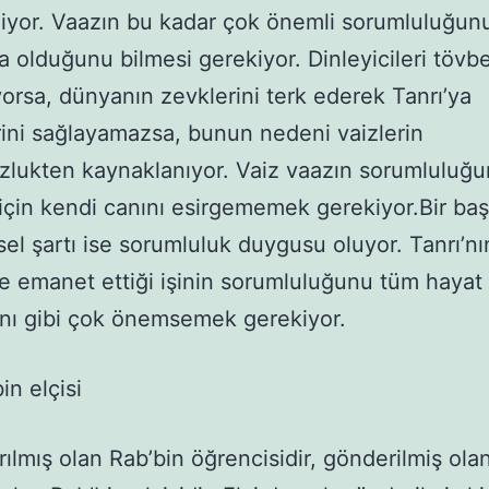
liyor. Vaazın bu kadar çok önemli sorumluluğun
a olduğunu bilmesi gerekiyor. Dinleyicileri tövb
yorsa, dünyanın zevklerini terk ederek Tanrı’ya
ini sağlayamazsa, bunun nedeni vaizlerin
lukten kaynaklanıyor. Vaiz vaazın sorumluluğ
çin kendi canını esirgememek gerekiyor.Bir ba
çsel şartı ise sorumluluk duygusu oluyor. Tanrı’nı
e emanet ettiği işinin sorumluluğunu tüm haya
nı gibi çok önemsemek gerekiyor.
in elçisi
ılmış olan Rab’bin öğrencisidir, gönderilmiş olan 