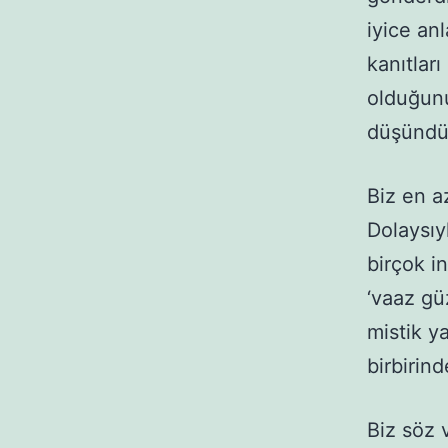
iyice an
kanıtları
olduğunu
düşündü
Biz en az
Dolaysıy
birçok i
‘vaaz gü
mistik y
birbirin
Biz söz 