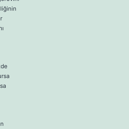
liğinin
r
nı
zde
ursa
rsa
in