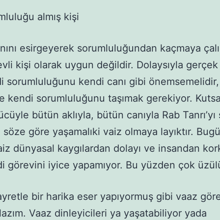
mluluğu almış kişi
nını esirgeyerek sorumluluğundan kaçmaya çalı
evli kişi olarak uygun değildir. Dolaysıyla gerçek
di sorumluluğunu kendi canı gibi önemsemelidir,
e kendi sorumluluğunu taşımak gerekiyor. Kutsa
ücüyle bütün aklıyla, bütün canıyla Rab Tanrı’yı 
u söze göre yaşamalıki vaiz olmaya layıktır. Bug
aiz dünyasal kaygılardan dolayı ve insandan ko
di görevini iyice yapamıyor. Bu yüzden çok üzü
yretle bir harika eser yapıyormuş gibi vaaz göre
azım. Vaaz dinleyicileri ya yaşatabiliyor yada