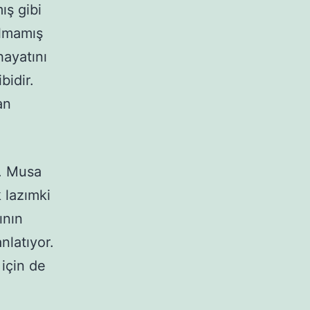
ış gibi
ılmamış
hayatını
idir.
an
r. Musa
k lazımki
ının
latıyor.
 için de