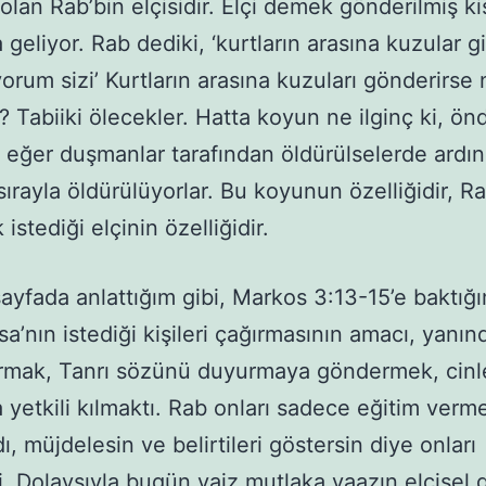
olan Rab’bin elçisidir. Elçi demek gönderilmiş ki
geliyor. Rab dediki, ‘kurtların arasına kuzular gi
orum sizi’ Kurtların arasına kuzuları gönderirse 
r? Tabiiki ölecekler. Hatta koyun ne ilginç ki, ön
 eğer duşmanlar tarafından öldürülselerde ardı
sırayla öldürülüyorlar. Bu koyunun özelliğidir, Ra
istediği elçinin özelliğidir.
ayfada anlattığım gibi, Markos 3:13-15’e baktığ
sa’nın istediği kişileri çağırmasının amacı, yanın
rmak, Tanrı sözünü duyurmaya göndermek, cinle
yetkili kılmaktı. Rab onları sadece eğitim verme
, müjdelesin ve belirtileri göstersin diye onları
. Dolaysıyla bugün vaiz mutlaka vaazın elçisel 