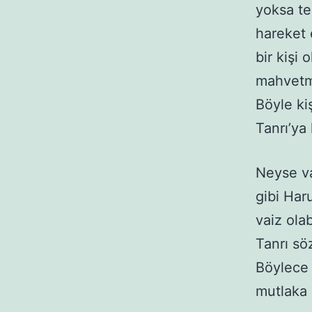
yoksa te
hareket 
bir kişi
mahvetme
Böyle ki
Tanrı’ya
Neyse va
gibi Haru
vaiz ola
Tanrı sö
Böylece 
mutlaka 