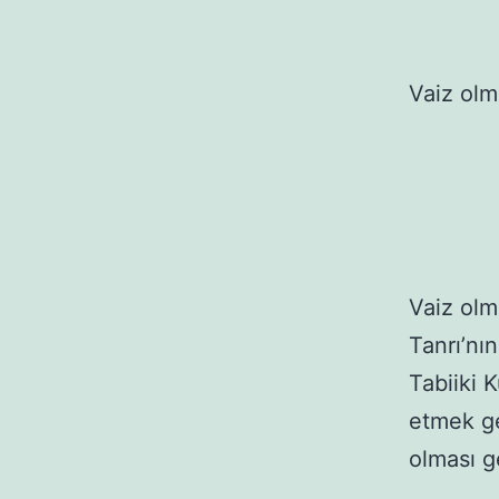
Vaiz olm
Vaiz olm
Tanrı’nı
Tabiiki 
etmek ge
olması g