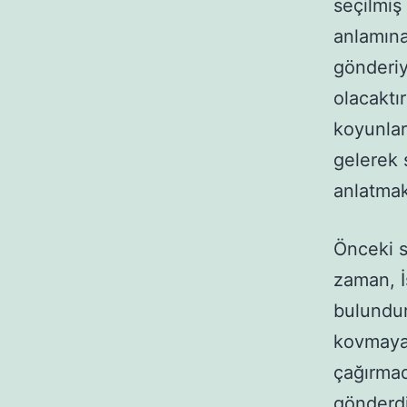
seçilmiş 
anlamına 
gönderiy
olacaktı
koyunlar
gelerek 
anlatmak 
Önceki s
zaman, İ
bulundu
kovmaya 
çağırmadı
gönderdi