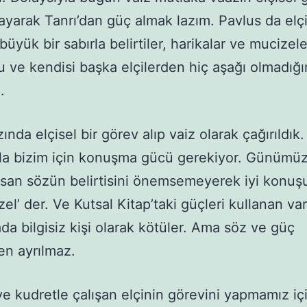
layarak Tanrı’dan güç almak lazım. Pavlus da elçi
 büyük bir sabırla belirtiler, harikalar ve mucizele
 ve kendisi başka elçilerden hiç aşağı olmadığı
.
ında elçisel bir görev alıp vaiz olarak çağırıldık.
la bizim için konuşma gücü gerekiyor. Günümü
nsan sözün belirtisini önemsemeyerek iyi konuş
zel’ der. Ve Kutsal Kitap’taki güçleri kullanan va
ada bilgisiz kişi olarak kötüler. Ama söz ve güç
den ayrılmaz.
ve kudretle çalışan elçinin görevini yapmamız iç