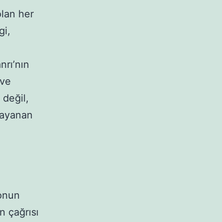
olan her
gi,
nrı’nın
 ve
 değil,
dayanan
 onun
n çağrısı